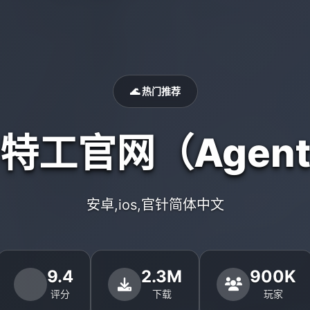
🌊 热门推荐
号特工官网（Agent
安卓,ios,官针简体中文
9.4
2.3M
900K
评分
下载
玩家