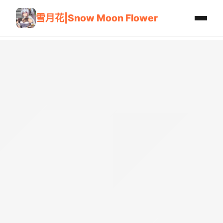
雪月花|Snow Moon Flower