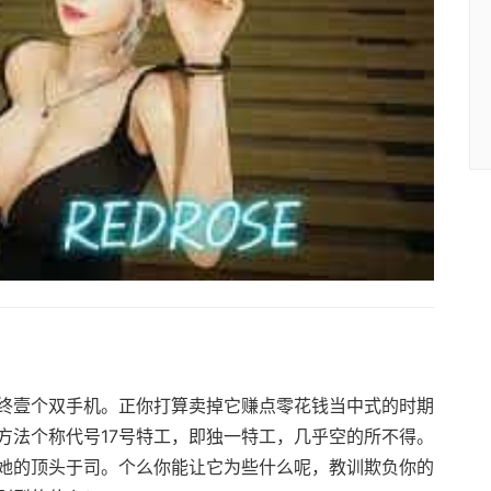
终壹个双手机。正你打算卖掉它赚点零花钱当中式的时期
方法个称代号17号特工，即独一特工，几乎空的所不得。
她的顶头于司。个么你能让它为些什么呢，教训欺负你的