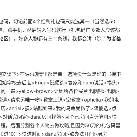
码，切记前面4个红利礼包码只能选其一（当然选50
背包，点手机，然后输入号码就行（礼包码广多数人应该都
论区），好多人物都有三个条线，我都会讲（除了为者基
交谈下>在课>剧情里都是单一选项没什么是说的（接下
学校去后巷>Erica>随便选>复家和danu说话>摸头>
遍>yellow-brown>让她给各位买台电脑吧>电脑>
着选>请求另唯一吻>教室上课>空教室>ophelia>我的电
>anriel>摸>站起到来>我的乌龟受伤了>随便选>点
lia>对话完回家>danu房间找她>回个己房间点计算机>快
程，后面分别各个人物去做攻略,且因为50刀的礼包码里
进10）>快进时间>danu房间>欲办法开门>厨房