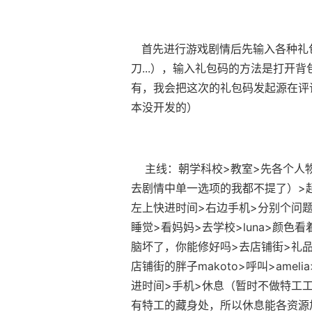
首先进行游戏剧情后先输入各种礼包
刀...），输入礼包码的方法是打开
有，我会把这次的礼包码发起源在评
本没开发的）
主线：朝学科校>教室>先各个人物
去剧情中单一选项的我都不提了）>起始
左上快进时间>右边手机>分别个问题问一
睡觉>看妈妈>去学校>luna>颜色看
脑坏了，你能修好吗>去店铺街>礼品店
店铺街的胖子makoto>呼叫>ame
进时间>手机>休息（暂时不做特工工
有特工的藏身处，所以休息能各资源加