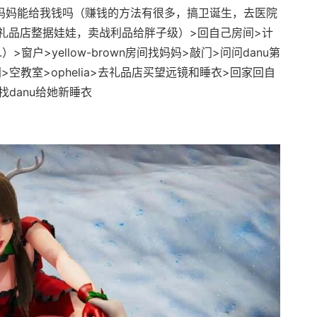
觉>妈妈能给我钱吗（赚钱的方法有很多，搞卫诞生，去医院
礼品店整据娃娃，卖战利品给胖子级）>回自己房间>计
>窗户>yellow-brown房间找妈妈>敲门>问问danu第
空教室>ophelia>去礼品店买望远镜和睡衣>回家回自
找danu给她新睡衣