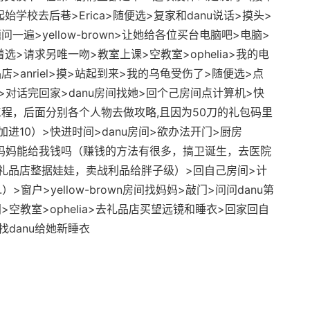
学校去后巷>Erica>随便选>复家和danu说话>摸头>
遍>yellow-brown>让她给各位买台电脑吧>电脑>
着选>请求另唯一吻>教室上课>空教室>ophelia>我的电
>anriel>摸>站起到来>我的乌龟受伤了>随便选>点
lia>对话完回家>danu房间找她>回个己房间点计算机>快
程，后面分别各个人物去做攻略,且因为50刀的礼包码里
进10）>快进时间>danu房间>欲办法开门>厨房
觉>妈妈能给我钱吗（赚钱的方法有很多，搞卫诞生，去医院
礼品店整据娃娃，卖战利品给胖子级）>回自己房间>计
>窗户>yellow-brown房间找妈妈>敲门>问问danu第
空教室>ophelia>去礼品店买望远镜和睡衣>回家回自
找danu给她新睡衣