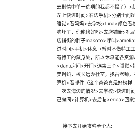
去剧情中单一选项的我都不提了）>起始
左上快进时间>右边手机>分别个问题问一
睡觉>看妈妈>去学校>luna>颜色看
脑坏了，你能修好吗>去店铺街>礼品店
店铺街的胖子makoto>呼叫>ame
进时间>手机>休息（暂时不做特工工
有特工的藏身处，所以休息能各资源加
>danu房间>开门>选第三个>睡
卖蝌蚪，校长远办社室，找古老师，
算机>看邮件（这个爸爸真是好榜样...）
一次去海边的情况>去学校>快进时间>
己房间>计算机>去后巷>erica>回家
接下去开始攻略至个人: