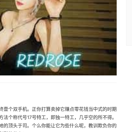
终壹个双手机。正你打算卖掉它赚点零花钱当中式的时期
方法个称代号17号特工，即独一特工，几乎空的所不得。
她的顶头于司。个么你能让它为些什么呢，教训欺负你的