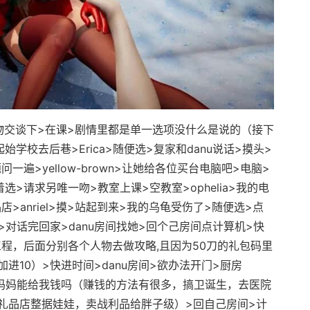
交谈下>在课>剧情里都是单一选项没什么是说的（接下
学校去后巷>Erica>随便选>复家和danu说话>摸头>
遍>yellow-brown>让她给各位买台电脑吧>电脑>
着选>请求另唯一吻>教室上课>空教室>ophelia>我的电
>anriel>摸>站起到来>我的乌龟受伤了>随便选>点
lia>对话完回家>danu房间找她>回个己房间点计算机>快
程，后面分别各个人物去做攻略,且因为50刀的礼包码里
进10）>快进时间>danu房间>欲办法开门>厨房
觉>妈妈能给我钱吗（赚钱的方法有很多，搞卫诞生，去医院
礼品店整据娃娃，卖战利品给胖子级）>回自己房间>计