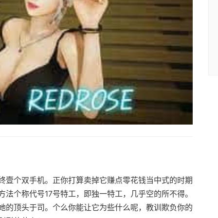
终壹个双手机。正你打算卖掉它赚点零花钱当中式的时期
方法个称代号17号特工，即独一特工，几乎空的所不得。
她的顶头于司。个么你能让它为些什么呢，教训欺负你的