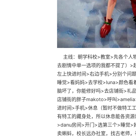
主线：朝学科校>教室>先各个人物
去剧情中单一选项的我都不提了）>起始
左上快进时间>右边手机>分别个问题问一
睡觉>看妈妈>去学校>luna>颜色看
脑坏了，你能修好吗>去店铺街>礼品店
店铺街的胖子makoto>呼叫>ame
进时间>手机>休息（暂时不做特工工
有特工的藏身处，所以休息能各资源加
>danu房间>开门>选第三个>睡
卖蝌蚪，校长远办社室，找古老师，