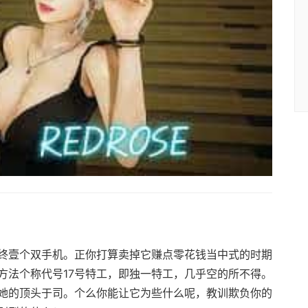
终壹个双手机。正你打算卖掉它赚点零花钱当中式的时期
方法个称代号17号特工，即独一特工，几乎空的所不得。
她的顶头于司。个么你能让它为些什么呢，教训欺负你的