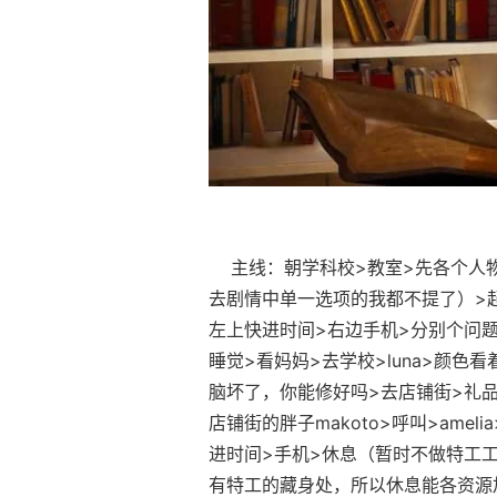
主线：朝学科校>教室>先各个人物
去剧情中单一选项的我都不提了）>起始
左上快进时间>右边手机>分别个问题问一
睡觉>看妈妈>去学校>luna>颜色看
脑坏了，你能修好吗>去店铺街>礼品店
店铺街的胖子makoto>呼叫>ame
进时间>手机>休息（暂时不做特工工
有特工的藏身处，所以休息能各资源加