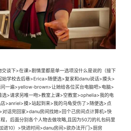
交谈下>在课>剧情里都是单一选项没什么是说的（接下
学校去后巷>Erica>随便选>复家和danu说话>摸头>
遍>yellow-brown>让她给各位买台电脑吧>电脑>
着选>请求另唯一吻>教室上课>空教室>ophelia>我的电
>anriel>摸>站起到来>我的乌龟受伤了>随便选>点
lia>对话完回家>danu房间找她>回个己房间点计算机>快
程，后面分别各个人物去做攻略,且因为50刀的礼包码里
进10）>快进时间>danu房间>欲办法开门>厨房