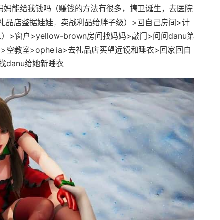
觉>妈妈能给我钱吗（赚钱的方法有很多，搞卫诞生，去医院
礼品店整据娃娃，卖战利品给胖子级）>回自己房间>计
>窗户>yellow-brown房间找妈妈>敲门>问问danu第
空教室>ophelia>去礼品店买望远镜和睡衣>回家回自
找danu给她新睡衣