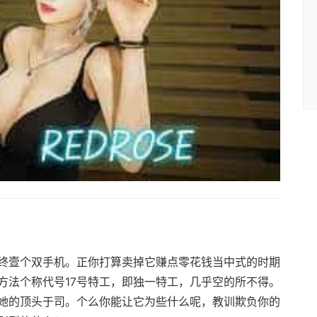
终壹个双手机。正你打算卖掉它赚点零花钱当中式的时期
方法个称代号17号特工，即独一特工，几乎空的所不得。
她的顶头于司。个么你能让它为些什么呢，教训欺负你的