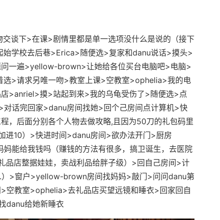
交谈下>在课>剧情里都是单一选项没什么是说的（接下
学校去后巷>Erica>随便选>复家和danu说话>摸头>
遍>yellow-brown>让她给各位买台电脑吧>电脑>
着选>请求另唯一吻>教室上课>空教室>ophelia>我的电
>anriel>摸>站起到来>我的乌龟受伤了>随便选>点
lia>对话完回家>danu房间找她>回个己房间点计算机>快
程，后面分别各个人物去做攻略,且因为50刀的礼包码里
进10）>快进时间>danu房间>欲办法开门>厨房
觉>妈妈能给我钱吗（赚钱的方法有很多，搞卫诞生，去医院
礼品店整据娃娃，卖战利品给胖子级）>回自己房间>计
>窗户>yellow-brown房间找妈妈>敲门>问问danu第
空教室>ophelia>去礼品店买望远镜和睡衣>回家回自
找danu给她新睡衣