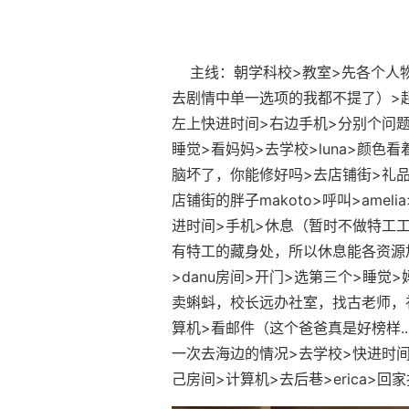
主线：朝学科校>教室>先各个人物
去剧情中单一选项的我都不提了）>起始
左上快进时间>右边手机>分别个问题问一
睡觉>看妈妈>去学校>luna>颜色看
脑坏了，你能修好吗>去店铺街>礼品店
店铺街的胖子makoto>呼叫>ame
进时间>手机>休息（暂时不做特工工
有特工的藏身处，所以休息能各资源加
>danu房间>开门>选第三个>睡
卖蝌蚪，校长远办社室，找古老师，
算机>看邮件（这个爸爸真是好榜样...）
一次去海边的情况>去学校>快进时间>
己房间>计算机>去后巷>erica>回家